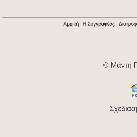
© Μάντη Π
Σχεδιασ